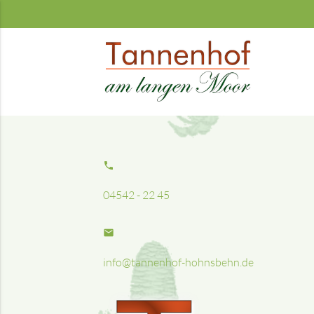
phone
04542 - 22 45
email
info@tannenhof-hohnsbehn.de